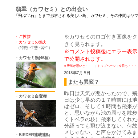
翡翠（カワセミ）との出会い
「飛ぶ宝石」とまで形容される美しい鳥、カワセミ、その仲間はヤ
※カワセミのロゴ付き画像をクリ
・ご挨拶
・カワセミの魅力
きく見られます。
（特徴･生態･習性）
※コメント投稿後にエラー表示
・カワセミ類(46種)
で公開されます。
« 天気が悪いと・・・
|
トップページ
|
今日も・・・ 
2018年7月 5日
またも異変？
昨日は天気が悪かったので、飛
・カワセミ白変種
日は少し早めの１７時前には池
はゼロ、そして１時間も飛来が
と、思いながら池の周りを散歩
くトベラの枝に飛来してくれた
分経っても飛び込まない、何故
メじゃない、と声をかけてみま
・BIRDER連載連動