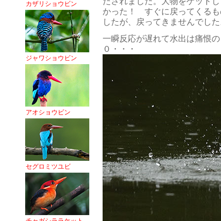
たされました。大物をゲットし
カザリショウビン
かった！ すぐに戻ってくるも
したが、戻ってきませんでした
一瞬反応が遅れて水出は痛恨の
０・・・
ジャワショウビン
アオショウビン
セグロミツユビ
チャガシララケット