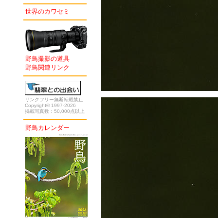
世界のカワセミ
野鳥撮影の道具
野鳥関連リンク
リンクフリー無断転載禁止
Copyright© 1997-2026
掲載写真数：50,000点以上
野鳥カレンダー