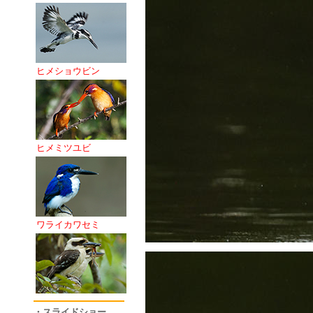
ヒメショウビン
ヒメミツユビ
ワライカワセミ
・スライドショー