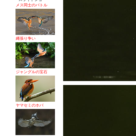
メス同士のバトル
縄張り争い
ジャングルの宝石
ヤマセミのホバ