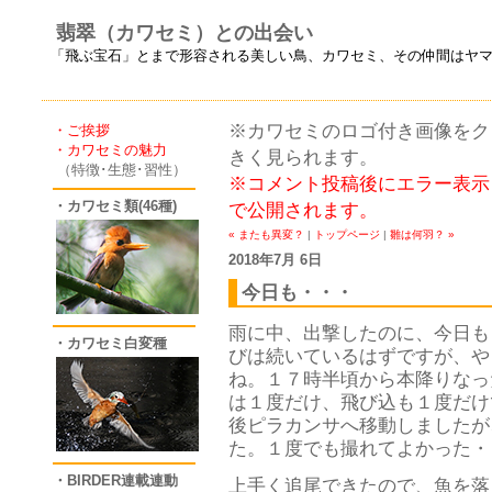
翡翠（カワセミ）との出会い
「飛ぶ宝石」とまで形容される美しい鳥、カワセミ、その仲間はヤ
※カワセミのロゴ付き画像をクリ
・ご挨拶
・カワセミの魅力
きく見られます。
（特徴･生態･習性）
※コメント投稿後にエラー表示
・カワセミ類(46種)
で公開されます。
« またも異変？
|
トップページ
|
雛は何羽？ »
2018年7月 6日
今日も・・・
雨に中、出撃したのに、今日も
・カワセミ白変種
びは続いているはずですが、や
ね。１７時半頃から本降りなっ
は１度だけ、飛び込も１度だけ
後ピラカンサへ移動しましたが
た。１度でも撮れてよかった・
・BIRDER連載連動
上手く追尾できたので、魚を