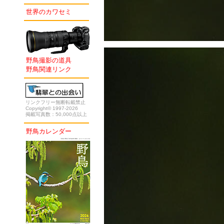
世界のカワセミ
野鳥撮影の道具
野鳥関連リンク
リンクフリー無断転載禁止
Copyright© 1997-2026
掲載写真数：50,000点以上
野鳥カレンダー