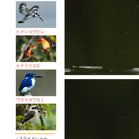
ヒメショウビン
ヒメミツユビ
ワライカワセミ
・スライドショー