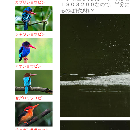
カザリショウビン
ＩＳＯ３２００なので、半分に
るのは背びれ？
ジャワショウビン
アオショウビン
セグロミツユビ
チャガシララケット