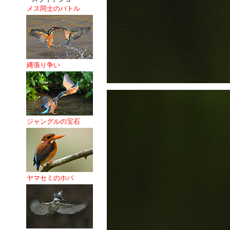
メス同士のバトル
縄張り争い
ジャングルの宝石
ヤマセミのホバ