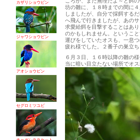
ころか、まだ無理だよ～と餌の
カザリショウビン
坊の雛に、１８時までの間に４
しましたが、自分で採餌するだ
へ飛んで行きましたが、あのサ
求愛給餌を目撃することはあり
のかもしれません。ということ
ジャワショウビン
運びをしていたオスも、一息つ
疲れ様でした。２番子の巣立ちま
６月３日、１６時以降の雛の様
当に暗い目立たない場所でオス
アオショウビン
セグロミツユビ
チャガシララケット