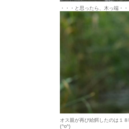
・・・と思ったら、木っ端・・
オス親が再び給餌したのは１８
(^o^)