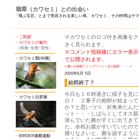
翡翠（カワセミ）との出会い
「飛ぶ宝石」とまで形容される美しい鳥、カワセミ、その仲間はヤ
※カワセミのロゴ付き画像をクリ
・ご挨拶
・カワセミの魅力
きく見られます。
（特徴･生態･習性）
※コメント投稿後にエラー表示
・カワセミ類(46種)
で公開されます。
« 雛への給餌
|
トップページ
|
まだ給餌・・・ »
2020年6月 5日
給餌終了？
今日も１６時過ぎに様子を見に
・カワセミ白変種
ロ！ ２番子の抱卵が始まって
か？と思いつつ、折角来たんだ
ット・・・しばらくしてオス親
潜んでいた雛がすぐに出てきて
た。余程お腹がすいていたので
捕りなさいと、雛を諭すように
・BIRDER連載連動