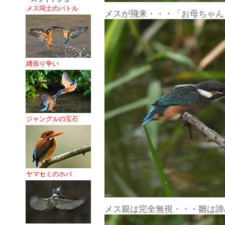
メス同士のバトル
メスが飛来・・・「お母ちゃん
縄張り争い
ジャングルの宝石
ヤマセミのホバ
メス親は完全無視・・・雛は諦