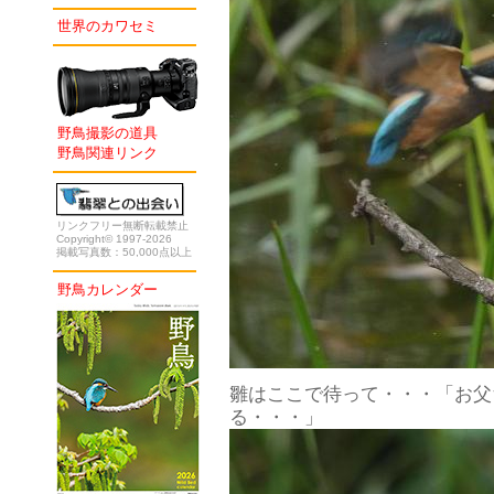
世界のカワセミ
野鳥撮影の道具
野鳥関連リンク
リンクフリー無断転載禁止
Copyright© 1997-2026
掲載写真数：50,000点以上
野鳥カレンダー
雛はここで待って・・・「お父
る・・・」