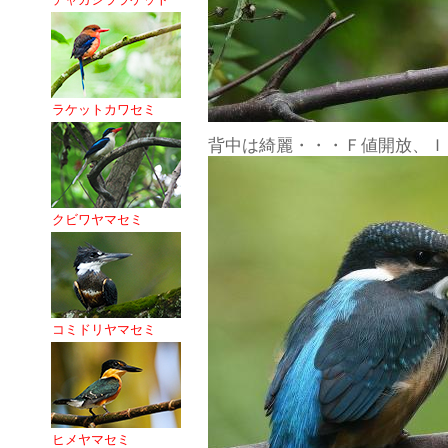
ラケットカワセミ
背中は綺麗・・・Ｆ値開放、Ｉ
クビワヤマセミ
コミドリヤマセミ
ヒメヤマセミ