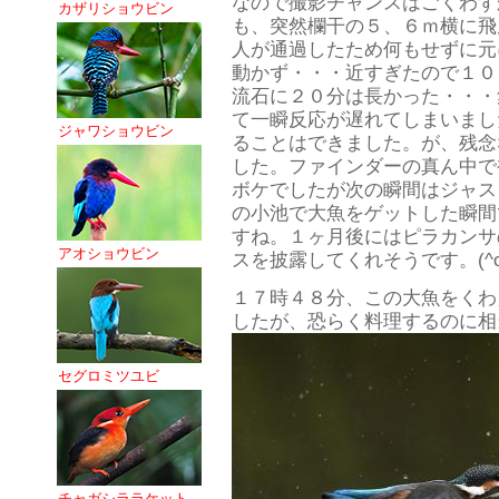
なので撮影チャンスはごくわず
カザリショウビン
も、突然欄干の５、６ｍ横に飛
人が通過したため何もせずに元
動かず・・・近すぎたので１０
流石に２０分は長かった・・・
て一瞬反応が遅れてしまいまし
ジャワショウビン
ることはできました。が、残念
した。ファインダーの真ん中で
ボケでしたが次の瞬間はジャス
の小池で大魚をゲットした瞬間
すね。１ヶ月後にはピラカンサ
アオショウビン
スを披露してくれそうです。(^o
１７時４８分、この大魚をくわ
したが、恐らく料理するのに相
セグロミツユビ
チャガシララケット