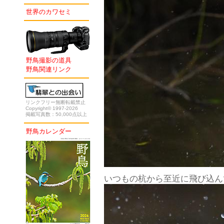
世界のカワセミ
野鳥撮影の道具
野鳥関連リンク
リンクフリー無断転載禁止
Copyright© 1997-2026
掲載写真数：50,000点以上
野鳥カレンダー
いつもの杭から至近に飛び込ん