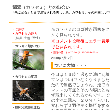
翡翠（カワセミ）との出会い
「飛ぶ宝石」とまで形容される美しい鳥、カワセミ、その仲間はヤ
※カワセミのロゴ付き画像をクリ
・ご挨拶
・カワセミの魅力
きく見られます。
（特徴･生態･習性）
※コメント投稿後にエラー表示
・カワセミ類(46種)
で公開されます。
« 期待の星
|
トップページ
|
ISO102400 »
2020年7月12日
ついに大物・・・
今日は１６時半過ぎに池に到着
・カワセミ白変種
マンはついにいなくなりました
たので当然でしょうね。池でカ
マンスの有無とその内容はとも
ず飛来してくれるからです。で
の小池に飛来、２０分くらいし
変わらず２羽仲良く採餌をする
・BIRDER連載連動