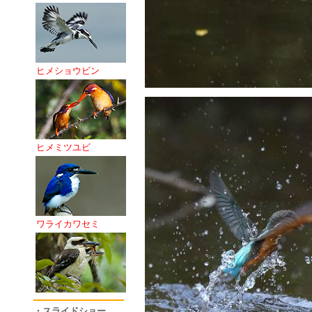
ヒメショウビン
ヒメミツユビ
ワライカワセミ
・スライドショー