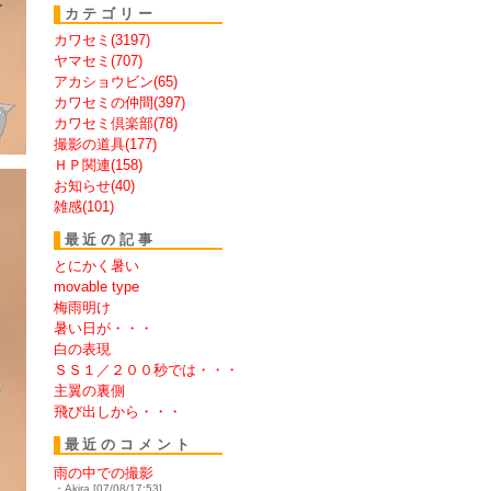
カテゴリー
カワセミ(3197)
ヤマセミ(707)
アカショウビン(65)
カワセミの仲間(397)
カワセミ倶楽部(78)
撮影の道具(177)
ＨＰ関連(158)
お知らせ(40)
雑感(101)
最近の記事
とにかく暑い
movable type
梅雨明け
暑い日が・・・
白の表現
ＳＳ１／２００秒では・・・
主翼の裏側
飛び出しから・・・
最近のコメント
雨の中での撮影
・Akira [07/08/17:53]