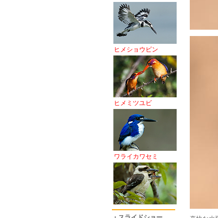
ヒメショウビン
ヒメミツユビ
ワライカワセミ
・スライドショー