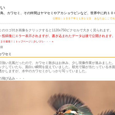
会い
い鳥、カワセミ、その仲間はヤマセミやアカショウビンなど、世界中に約１０
公開日：１９９７年１１月１１日 あなたはここで
ミのロゴ付き画像をクリックすると1120x750ピクセルで大きく見られます。
ト投稿後にエラー表示されますが、書き込まれたデータは後で公開されます
降２０連発！
|
トップページ
|
少しづつ・・・ »
2日
カワセミ
日強い北風だったので、カワセミ散歩はお休み、少し現像作業が進みました
ックしていたら、面白い瞬間を捉えていました。順光で陽が当たっている水
透かしますが、水中のカワセミがしっかり写っていました。
の飛び込み・・・