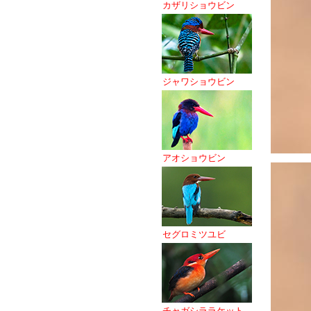
カザリショウビン
ジャワショウビン
アオショウビン
セグロミツユビ
チャガシララケット