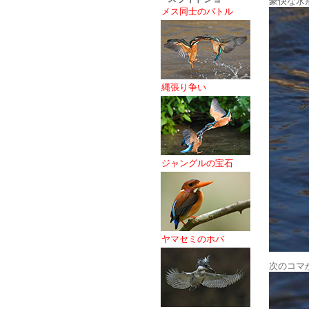
豪快な水
メス同士のバトル
縄張り争い
ジャングルの宝石
ヤマセミのホバ
次のコマ