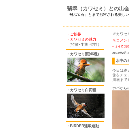
翡翠（カワセミ）との出
「飛ぶ宝石」とまで形容される美し
※カワセ
・ご挨拶
・カワセミの魅力
※コメン
（特徴･生態･習性）
« １６時以
2023年2月 
・カワセミ類(46種)
水中の
今日は終
像をチェ
川底まで
ホバから
・カワセミ白変種
・BIRDER連載連動