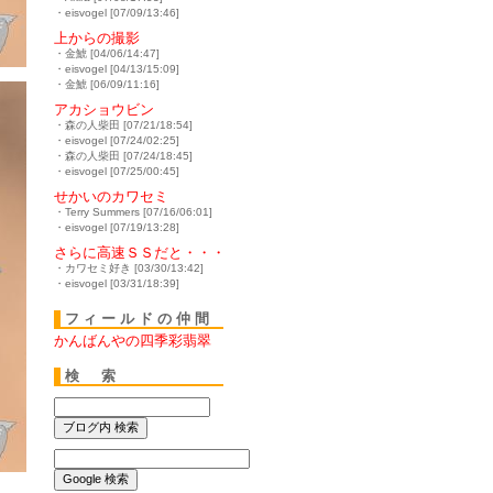
・eisvogel [07/09/13:46]
上からの撮影
・金鯱 [04/06/14:47]
・eisvogel [04/13/15:09]
・金鯱 [06/09/11:16]
アカショウビン
・森の人柴田 [07/21/18:54]
・eisvogel [07/24/02:25]
・森の人柴田 [07/24/18:45]
・eisvogel [07/25/00:45]
せかいのカワセミ
・Terry Summers [07/16/06:01]
・eisvogel [07/19/13:28]
さらに高速ＳＳだと・・・
・カワセミ好き [03/30/13:42]
・eisvogel [03/31/18:39]
フィールドの仲間
かんばんやの四季彩翡翠
検 索