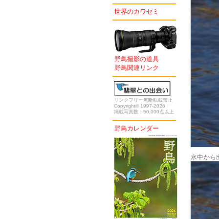
世界のカワセミ
野鳥撮影の道具
野鳥関連リンク
リンクフリー無断転載禁止
Copyright© 1997-2026
掲載写真数：50,000点以上
野鳥カレンダー
水中から