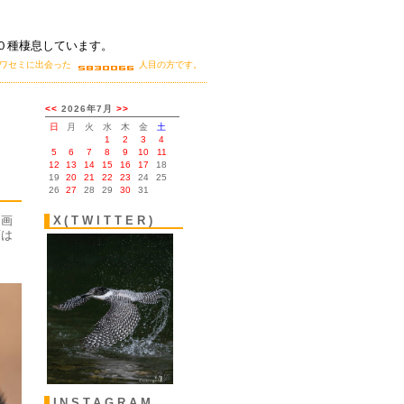
０種棲息しています。
カワセミに出会った
人目の方です。
。
。画
X(TWITTER)
面は
INSTAGRAM