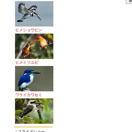
ヒメショウビン
ヒメミツユビ
ワライカワセミ
・スライドショー