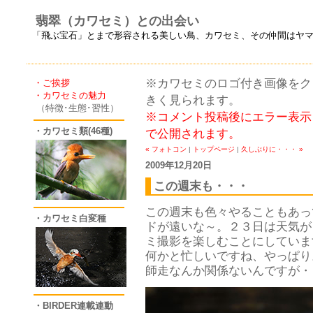
翡翠（カワセミ）との出会い
「飛ぶ宝石」とまで形容される美しい鳥、カワセミ、その仲間はヤ
※カワセミのロゴ付き画像をクリ
・ご挨拶
・カワセミの魅力
きく見られます。
（特徴･生態･習性）
※コメント投稿後にエラー表示
・カワセミ類(46種)
で公開されます。
« フォトコン
|
トップページ
|
久しぶりに・・・ »
2009年12月20日
この週末も・・・
この週末も色々やることもあっ
・カワセミ白変種
ドが遠いな～。２３日は天気が
ミ撮影を楽しむことにしていま
何かと忙しいですね、やっぱり
師走なんか関係ないんですが・
・BIRDER連載連動