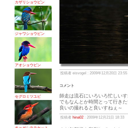
カザリショウビン
ジャワショウビン
アオショウビン
投稿者 eisvogel : 2009年12月20日 23:55
コメント
師走は流石にいろいろ忙しいす
セグロミツユビ
でもなんとか時間とって行きた
良いの撮れると良いすねぇ～
投稿者
hina02
: 2009年12月21日 18:33
チャガシララケット