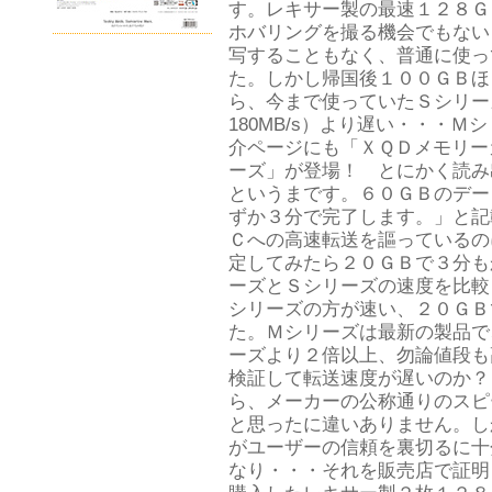
す。レキサー製の最速１２８Ｇ
ホバリングを撮る機会でもない
写することもなく、普通に使っ
た。しかし帰国後１００ＧＢほ
ら、今まで使っていたＳシリー
180MB/s）より遅い・・・
介ページにも「ＸＱＤメモリー
ーズ」が登場！ とにかく読み
というまです。６０ＧＢのデー
ずか３分で完了します。」と記
Ｃへの高速転送を謳っているの
定してみたら２０ＧＢで３分も
ーズとＳシリーズの速度を比較
シリーズの方が速い、２０ＧＢ
た。Ｍシリーズは最新の製品で
ーズより２倍以上、勿論値段も
検証して転送速度が遅いのか？
ら、メーカーの公称通りのスピ
と思ったに違いありません。し
がユーザーの信頼を裏切るに十
なり・・・それを販売店で証明