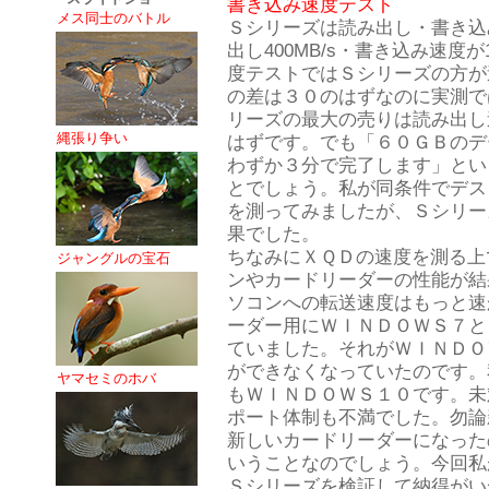
書き込み速度テスト
メス同士のバトル
Ｓシリーズは読み出し・書き込み
出し400MB/s・書き込み速度が
度テストではＳシリーズの方が
の差は３０のはずなのに実測で
リーズの最大の売りは読み出し
縄張り争い
はずです。でも「６０ＧＢのデ
わずか３分で完了します」とい
とでしょう。私が同条件でデス
を測ってみましたが、Ｓシリー
果でした。
ちなみにＸＱＤの速度を測る上
ジャングルの宝石
ンやカードリーダーの性能が結
ソコンへの転送速度はもっと速
ーダー用にＷＩＮＤＯＷＳ７と
ていました。それがＷＩＮＤＯ
ができなくなっていたのです。
ヤマセミのホバ
もＷＩＮＤＯＷＳ１０です。未
ポート体制も不満でした。勿論
新しいカードリーダーになった
いうことなのでしょう。今回私
Ｓシリーズを検証して納得がい