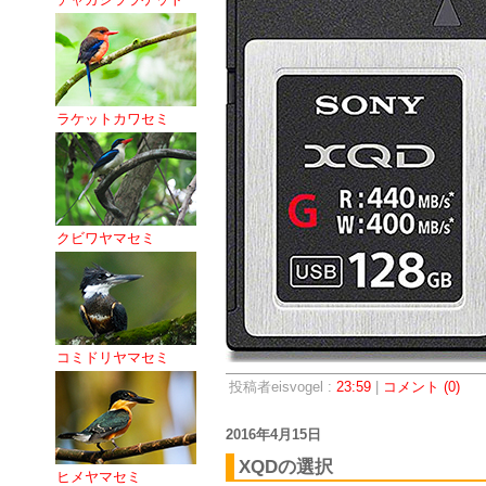
ラケットカワセミ
クビワヤマセミ
コミドリヤマセミ
投稿者eisvogel :
23:59
|
コメント (0)
2016年4月15日
XQDの選択
ヒメヤマセミ