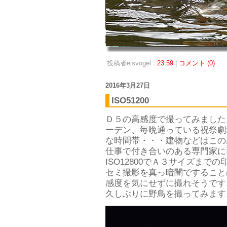
投稿者eisvogel :
23:59
|
コメント (0)
2016年3月27日
ISO51200
Ｄ５の高感度で撮ってみました
ーデン、毎晩通っている祝祭劇
な時間帯・・・建物などはこの
仕事で付き合いのある専門家に
ISO12800でＡ３サイズま
セミ撮影を真っ暗闇ですること
感度を気にせずに撮れそうです
久しぶりに野鳥を撮ってみます