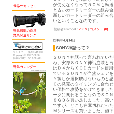
が使えなくなって５０％も転送
世界のカワセミ
と古いカードリーダーの組み合
新しいカードリーダーの組み合
いということなのです。
投稿者eisvogel :
23:59
|
コメント (0)
野鳥撮影の道具
野鳥関連リンク
2016年4月14日
SONY神話って？
リンクフリー無断転載禁止
Copyright© 1997-2026
ＳＯＮＹ神話って言われていた
掲載写真数：50,000点以上
ね。実際ＳＯＮＹ神話崩壊と言
野鳥カレンダー
はＤ４からＸＱＤカードを使用
ているＳＯＮＹが当然シェアを
Ｙ製しか選択肢はないものと思
０の発売のタイミングに合わせ
い価格で攻勢をかけてきました
ータに関わることなのでＳＯＮ
８ＧＢを買い足しました。高い
ですが、どこも在庫切れだったの
Ｍシリーズを買いました。値下