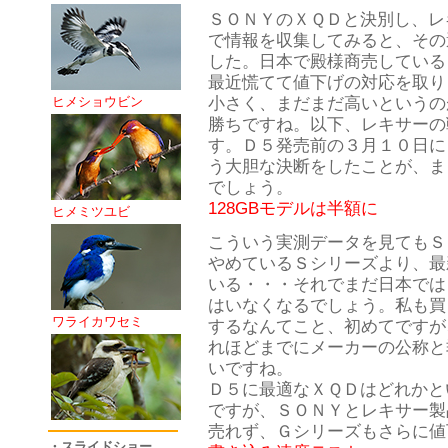
ＳＯＮＹのＸＱＤと決別し、レ
で情報を収集してみると、その
した。日本で殿様商売している
最近慌てて値下げの対応を取り
小さく、まだまだ高いというの
ヒメショウビン
勝ちですね。以下、レキサーの
す。Ｄ５発売前の３月１０日に
う大胆な決断をしたことが、ま
でしょう。
128GBモデルは半額に
ヒメミツユビ
こういう実測データを見てもＳ
やめているＳシリーズより、最
いる・・・それでまだ日本では
はいなくなるでしょう。私も買
ワライカワセミ
するなんてこと、初めてですが
れほどまでにメーカーの公称と
いですね。
Ｄ５に最適なＸＱＤはどれかと
ですが、ＳＯＮＹとレキサー製
売れず、Ｇシリーズもさらに値
・スライドショー