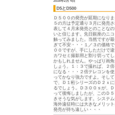
2016年2月 4日
D5とD500
Ｄ５００の発売が延期になりま
５の方は予定通り３月に発売さ
表して４月末発売とのことなの
いと信じます。先日銀座のニコ
触ってみました。当然ですが最
ぎて不安・・・１／３の価格で
００ですが、手にしただけで違い
カワセミ撮影用と割り切ってし
かもしれません。やっぱり画角
しょう。１：３で撮れば、２倍
になる・・・２倍テレコンを使
ってかなり強力ですよ。そして
で、Ｄ１桁シリーズのＤ２ｘに
るでしょう。Ｄ３００ｓが、Ｄ
って後悔しましたが、このＤ５
きそうな気がします。システム
海外遠征時には大きなメリット
発売が待ち遠しい・・・