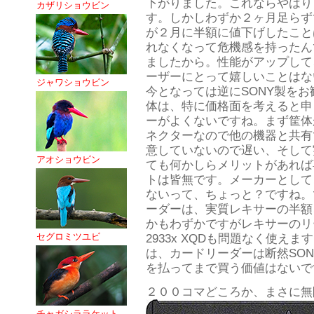
下がりました。これならやはり
カザリショウビン
す。しかしわずか２ヶ月足らず
が２月に半額に値下げしたこと
れなくなって危機感を持ったん
ましたから。性能がアップして
ーザーにとって嬉しいことはないで
ジャワショウビン
今となっては逆にSONY製をお
体は、特に価格面を考えると申
ーがよくないですね。まず筐体
ネクターなので他の機器と共有
意していないので遅い、そして
アオショウビン
ても何かしらメリットがあれば
トは皆無です。メーカーとして
ないって、ちょっと？ですね。
ーダーは、実質レキサーの半額
かもわずかですがレキサーのリー
セグロミツユビ
2933x XQDも問題なく使え
は、カードリーダーは断然SO
を払ってまで買う価値はないで
２００コマどころか、まさに無
チャガシララケット