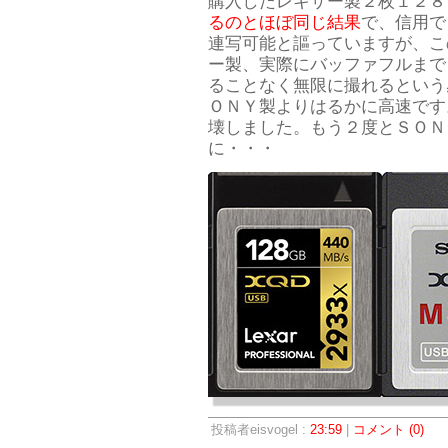
購入したレキサー製２枚１２８
るのとほぼ同じ結果
で、信用で
連写可能と謳っていますが、こ
ー製、実際にバッファフルまで
ることなく無限に撮れるという
ＯＮＹ製よりはるかに高速です
壊しました。もう２度とＳＯＮ
に・・・
投稿者eisvogel :
23:59
|
コメント (0)