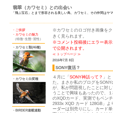
翡翠（カワセミ）との出会い
「飛ぶ宝石」とまで形容される美しい鳥、カワセミ、その仲間はヤ
※カワセミのロゴ付き画像をクリ
・ご挨拶
・カワセミの魅力
きく見られます。
（特徴･生態･習性）
※コメント投稿後にエラー表示
・カワセミ類(46種)
で公開されます。
≪
トップページ
≫
2016年7月 8日
SONY復活？
４月に「
SONY神話って？
」と
・カワセミ白変種
た。まさか私のブログをSON
が、私が問題視したことに対し
うことで興味もあったので、１
のXQDカード、実測でもベンチ
2933x XQD カード 128
ーダーは別売りにし、カード単
・BIRDER連載連動