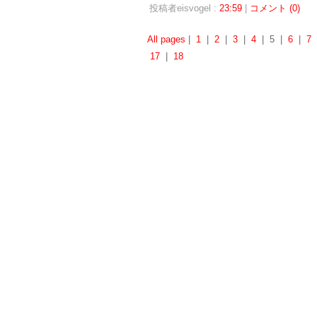
投稿者eisvogel :
23:59
|
コメント (0)
All pages
|
1
|
2
|
3
|
4
| 5 |
6
|
7
17
|
18