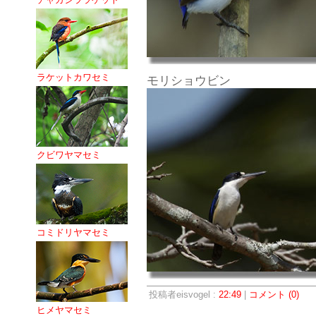
ラケットカワセミ
モリショウビン
クビワヤマセミ
コミドリヤマセミ
投稿者eisvogel :
22:49
|
コメント (0)
ヒメヤマセミ