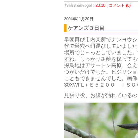
投稿者eisvogel :
23:10
|
コメント (0)
2004年11月20日
ケアンズ３日目
早朝再び市内某所でナンヨウシ
代で巣穴へ餌運びしていました
場所でじ～っとしていました。
すね。しっかり距離を保っても
探鳥地はアサートン高原、会え
つがいだけでした。ヒジリショ
こともできませんでした。画像
30XWFL＋Ｅ５２００ ＩＳＯ
見張り役、お腹が汚れているの