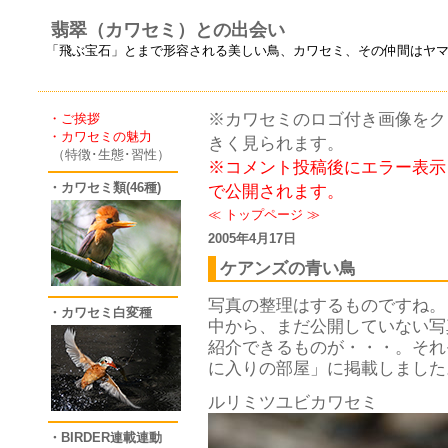
翡翠（カワセミ）との出会い
「飛ぶ宝石」とまで形容される美しい鳥、カワセミ、その仲間はヤ
※カワセミのロゴ付き画像をクリ
・ご挨拶
・カワセミの魅力
きく見られます。
（特徴･生態･習性）
※コメント投稿後にエラー表示
・カワセミ類(46種)
で公開されます。
≪
トップページ
≫
2005年4月17日
ケアンズの青い鳥
写真の整理はするものですね。
・カワセミ白変種
中から、まだ公開していない写
紹介できるものが・・・。それ
に入りの部屋」に掲載しました
ルリミツユビカワセミ
・BIRDER連載連動