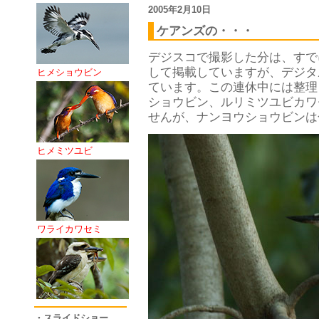
2005年2月10日
ケアンズの・・・
デジスコで撮影した分は、すで
して掲載していますが、デジタ
ヒメショウビン
ています。この連休中には整理
ショウビン、ルリミツユビカワ
せんが、ナンヨウショウビンは
ヒメミツユビ
ワライカワセミ
・スライドショー