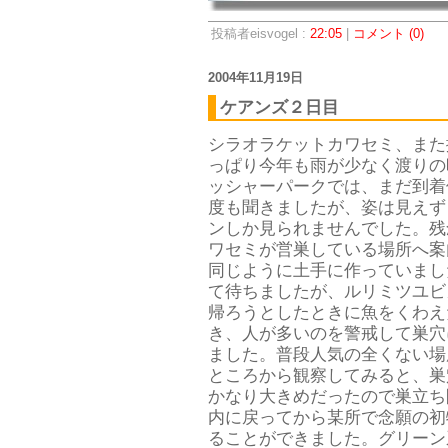
投稿者eisvogel :
22:05
|
コメント (0)
2004年11月19日
ケアンズ２日目
シラオラケットカワセミ、また
っぱり今年も雨が少なく渡りの
ッシャーパークでは、まだ到着
度も聞きましたが、姿は見えず
ンしか見られませんでした。残
ワセミが営巣している場所へ案
同じように土手に作っていまし
て待ちましたが、ルリミツユビ
帰ろうとしたときに魚をくわえ
き、人が多いのを警戒して巣穴
ました。普段人気の全くない場
ところから観察してみると、巣
かなり大きめだったので巣立ち
内に戻ってから某所で念願の初
ることができました。グリーン