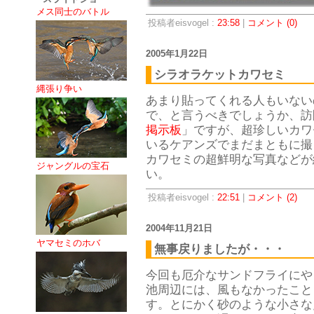
メス同士のバトル
投稿者eisvogel :
23:58
|
コメント (0)
2005年1月22日
シラオラケットカワセミ
縄張り争い
あまり貼ってくれる人もいない
で、と言うべきでしょうか、訪
掲示板
」ですが、超珍しいカワ
いるケアンズでまだまともに撮
カワセミの超鮮明な写真などが
ジャングルの宝石
い。
投稿者eisvogel :
22:51
|
コメント (2)
2004年11月21日
ヤマセミのホバ
無事戻りましたが・・・
今回も厄介なサンドフライにや
池周辺には、風もなかったこと
す。とにかく砂のような小さな