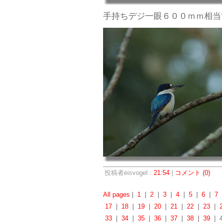
手持ちデジ一眼６００ｍｍ相当
投稿者eisvogel :
21:54
|
コメント (0)
All pages
|
1
|
2
|
3
|
4
|
5
|
6
|
7
17
|
18
|
19
|
20
|
21
|
22
|
23
|
33
|
34
|
35
|
36
|
37
|
38
|
39
| 