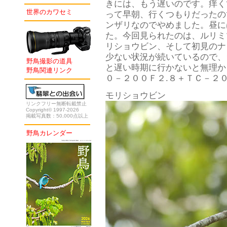
きには、もう遅いのです。痒く
世界のカワセミ
って早朝、行くつもりだったの
ンザリなのでやめました。昼に
た。今回見られたのは、ルリミ
リショウビン、そして初見のナ
少ない状況が続いているので、
野鳥撮影の道具
と遅い時期に行かないと無理か
野鳥関連リンク
０－２００Ｆ２.８＋ＴＣ－２
モリショウビン
リンクフリー無断転載禁止
Copyright© 1997-2026
掲載写真数：50,000点以上
野鳥カレンダー