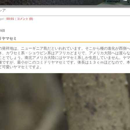
シア
el :
00:01
|
コメント (0)
 5日
リヤマセミ
の発祥地は、ニューギニア島だといわれています。そこから種の進化が西側
き、カワセミ系・ショウビン系はアフリカどまりで、アメリカ大陸へは渡ら
ことでしょう。南北アメリカ大陸にはヤマセミ系しか生息していません。ヤ
種ですが、最小がこのコミドリヤマセミです。体長は１３ｃｍほどなので、
て可愛いヤマセミですよ。