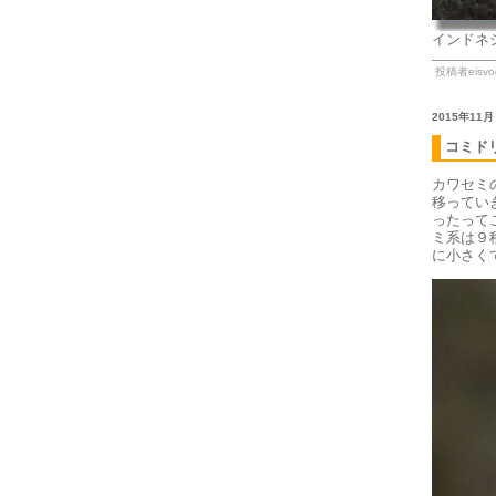
インドネ
投稿者eisvog
2015年11月
コミド
カワセミ
移ってい
ったって
ミ系は９
に小さく