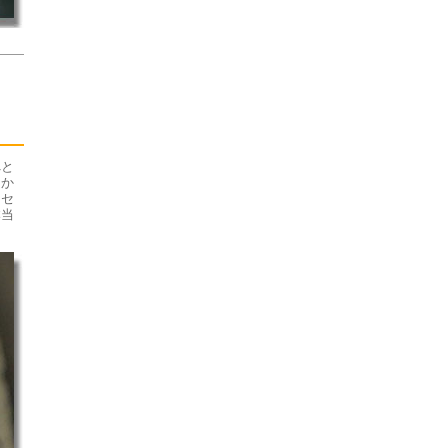
へと
なか
マセ
本当