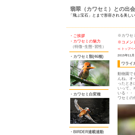
翡翠（カワセミ）との出
「飛ぶ宝石」とまで形容される美し
※カワセ
・ご挨拶
・カワセミの魅力
※コメン
（特徴･生態･習性）
≪
トップペ
2015年11月
・カワセミ類(46種)
ワライ
動物園で
んね。オ
ったとき
いって、
いる・・
・カワセミ白変種
ワセミの
・BIRDER連載連動