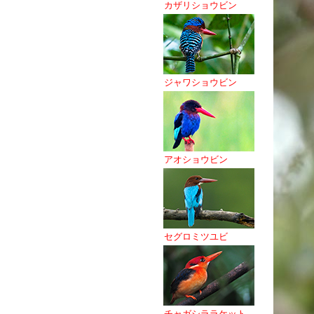
カザリショウビン
ジャワショウビン
アオショウビン
セグロミツユビ
チャガシララケット