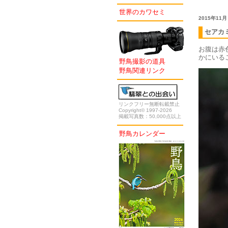
世界のカワセミ
2015年11月
セアカ
お腹は赤
かにいる
野鳥撮影の道具
野鳥関連リンク
リンクフリー無断転載禁止
Copyright© 1997-2026
掲載写真数：50,000点以上
野鳥カレンダー