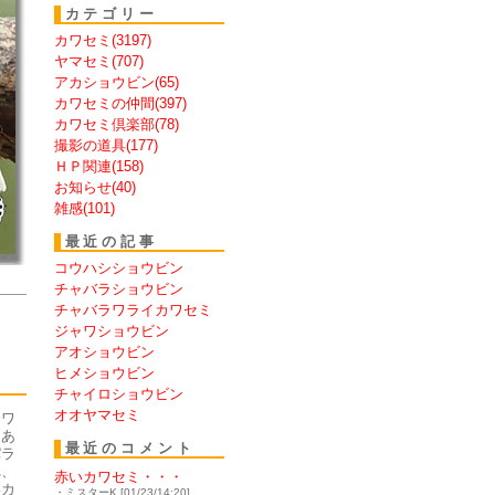
カテゴリー
カワセミ(3197)
ヤマセミ(707)
アカショウビン(65)
カワセミの仲間(397)
カワセミ倶楽部(78)
撮影の道具(177)
ＨＰ関連(158)
お知らせ(40)
雑感(101)
最近の記事
コウハシショウビン
チャバラショウビン
チャバラワライカワセミ
ジャワショウビン
アオショウビン
ヒメショウビン
チャイロショウビン
オオヤマセミ
カワ
もあ
最近のコメント
パラ
れ、
赤いカワセミ・・・
いカ
・ミスターK [01/23/14:20]