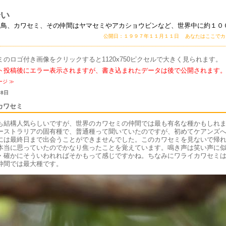
会い
い鳥、カワセミ、その仲間はヤマセミやアカショウビンなど、世界中に約１０
公開日：１９９７年１１月１１日 あなたはここで
ミのロゴ付き画像をクリックすると1120x750ピクセルで大きく見られます。
ト投稿後にエラー表示されますが、書き込まれたデータは後で公開されます
ージ
≫
 8日
カワセミ
も結構人気らしいですが、世界のカワセミの仲間では最も有名な種かもしれ
ーストラリアの固有種で、普通種って聞いていたのですが、初めてケアンズ
には最終日まで出会うことができませんでした。このカワセミを見ないで帰
本当に思っていたのでかなり焦ったことを覚えています。鳴き声は笑い声に
・確かにそういわれればそかもって感じですかね。ちなみにワライカワセミ
仲間では最大種です。