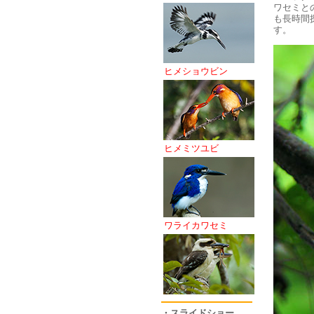
ワセミと
も長時間
す。
ヒメショウビン
ヒメミツユビ
ワライカワセミ
・スライドショー