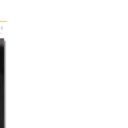
川と
ね。