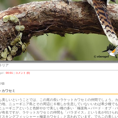
ラリア
el :
00:01
|
コメント (0)
 7日
トカワセミ
も美しいということでは、この尾の長いラケットカワセミの仲間でしょう。
の地、ニューギニア島とその周辺に６種しか生息していないいわば希少種で
ニューギニアというと色鮮やかで美しい種の多い「極楽鳥＝バード・オブ・
が有名ですが、ラケットカワセミの仲間も「パラダイス」という名が付けら
イスキングフィッシャー＝極楽カワセミ」と言われています。でもこの美し