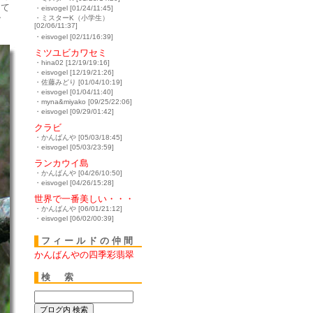
とて
・eisvogel [01/24/11:45]
で
・ミスターK（小学生）
[02/06/11:37]
・eisvogel [02/11/16:39]
ミツユビカワセミ
・hina02 [12/19/19:16]
・eisvogel [12/19/21:26]
・佐藤みどり [01/04/10:19]
・eisvogel [01/04/11:40]
・myna&miyako [09/25/22:06]
・eisvogel [09/29/01:42]
クラビ
・かんばんや [05/03/18:45]
・eisvogel [05/03/23:59]
ランカウイ島
・かんばんや [04/26/10:50]
・eisvogel [04/26/15:28]
世界で一番美しい・・・
・かんばんや [06/01/21:12]
・eisvogel [06/02/00:39]
フィールドの仲間
かんばんやの四季彩翡翠
検 索