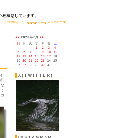
０種棲息しています。
カワセミに出会った
人目の方です。
。
ませ
X(TWITTER)
へ行
れな
似て
はカ
INSTAGRAM