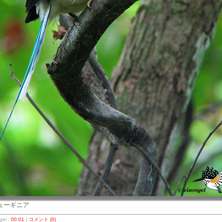
ューギニア
el :
00:01
|
コメント (0)