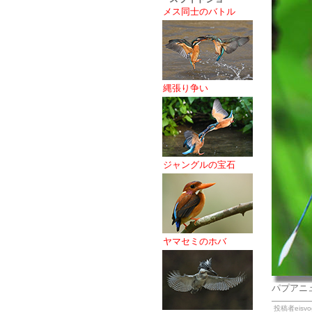
メス同士のバトル
縄張り争い
ジャングルの宝石
ヤマセミのホバ
パプアニ
投稿者eisvog