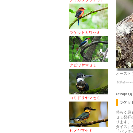
ラケットカワセミ
クビワヤマセミ
オースト
投稿者eisvog
2015年11月
コミドリヤマセミ
ラケッ
恐らく最
セミ発祥
ります。
ダイス」
ヒメヤマセミ
「パラダ