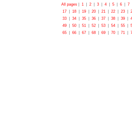
All pages
|
1
|
2
|
3
|
4
|
5
|
6
|
7
17
|
18
|
19
|
20
|
21
|
22
|
23
|
33
|
34
|
35
|
36
|
37
|
38
|
39
|
49
|
50
|
51
|
52
|
53
|
54
|
55
|
65
|
66
|
67
|
68
|
69
|
70
|
71
|