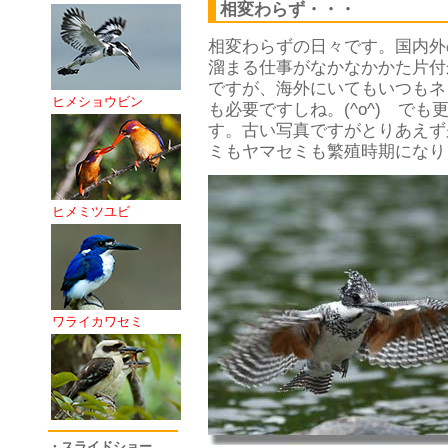
相変わらず・・・
相変わらずの日々です。国内外
溜まる仕事がなかなかかた片付
ですが、海外にいてもいつもネ
ヒメショウビン
も必要ですしね。(^o^) で
す。古い写真ですがとりあえず
ミもヤマセミも繁殖時期になり
ヒメミツユビ
ワライカワセミ
・スライドショー