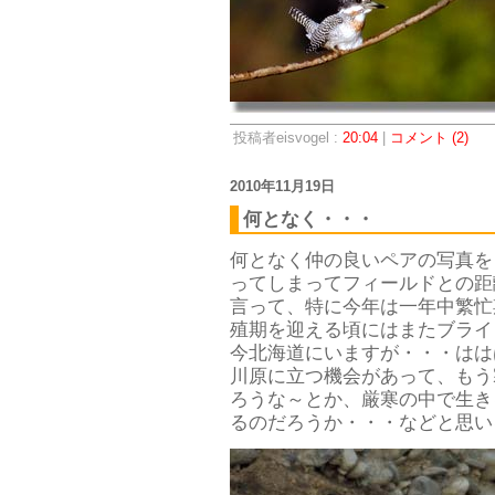
投稿者eisvogel :
20:04
|
コメント (2)
2010年11月19日
何となく・・・
何となく仲の良いペアの写真を
ってしまってフィールドとの距
言って、特に今年は一年中繁忙
殖期を迎える頃にはまたブライ
今北海道にいますが・・・はは
川原に立つ機会があって、もう
ろうな～とか、厳寒の中で生き
るのだろうか・・・などと思い