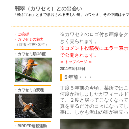
翡翠（カワセミ）との出会い
「飛ぶ宝石」とまで形容される美しい鳥、カワセミ、その仲間はヤ
※カワセミのロゴ付き画像をクリ
・ご挨拶
・カワセミの魅力
きく見られます。
（特徴･生態･習性）
※コメント投稿後にエラー表示
・カワセミ類(46種)
で公開されます。
≪
トップページ
≫
2011年5月29日
５年前・・・
丁度５年前の今頃、某所ではこ
・カワセミ白変種
何度か話しましたがフィールド
て、２度と戻ってこなくなって
真を見るだけの日々になってし
事に、しかも沢山の雛が巣立っ
・BIRDER連載連動