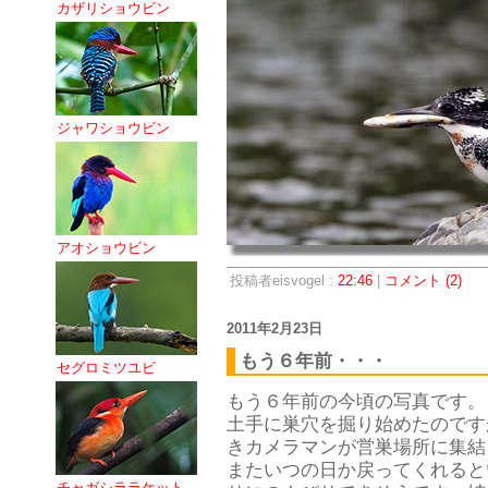
カザリショウビン
ジャワショウビン
アオショウビン
投稿者eisvogel :
22:46
|
コメント (2)
2011年2月23日
もう６年前・・・
セグロミツユビ
もう６年前の今頃の写真です。
土手に巣穴を掘り始めたのです
きカメラマンが営巣場所に集結
またいつの日か戻ってくれると
チャガシララケット