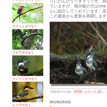
りにのんびりできそうです。姉
ていますが、掲示板の方はmh
心に紹介してくれています。是
この週末から更新を再開します
ラケットカワセミ
クビワヤマセミ
コミドリヤマセミ
投稿者eisvogel :
23:59
|
コメント (2)
2011年2月22日
ヒメヤマセミ