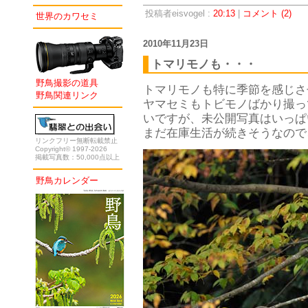
投稿者eisvogel :
20:13
|
コメント (2)
世界のカワセミ
2010年11月23日
トマリモノも・・・
野鳥撮影の道具
トマリモノも特に季節を感じさ
野鳥関連リンク
ヤマセミもトビモノばかり撮っ
いですが、未公開写真はいっぱい
まだ在庫生活が続きそうなので
リンクフリー無断転載禁止
Copyright© 1997-2026
掲載写真数：50,000点以上
野鳥カレンダー