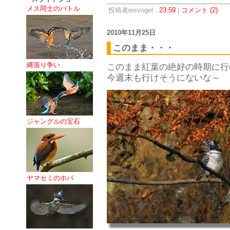
メス同士のバトル
投稿者eisvogel :
23:59
|
コメント (2)
2010年11月25日
このまま・・・
縄張り争い
このまま紅葉の絶好の時期に行
今週末も行けそうにないな～
ジャングルの宝石
ヤマセミのホバ