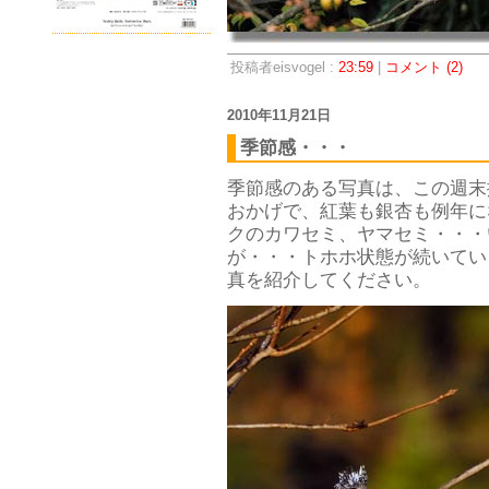
投稿者eisvogel :
23:59
|
コメント (2)
2010年11月21日
季節感・・・
季節感のある写真は、この週末
おかげで、紅葉も銀杏も例年に
クのカワセミ、ヤマセミ・・・
が・・・トホホ状態が続いてい
真を紹介してください。