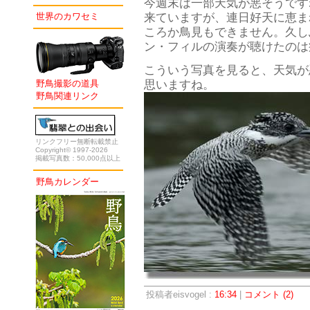
今週末は一部天気が悪そうです
来ていますが、連日好天に恵ま
世界のカワセミ
ころか鳥見もできません。久し
ン・フィルの演奏が聴けたのは
こういう写真を見ると、天気が
思いますね。
野鳥撮影の道具
野鳥関連リンク
リンクフリー無断転載禁止
Copyright© 1997-2026
掲載写真数：50,000点以上
野鳥カレンダー
投稿者eisvogel :
16:34
|
コメント (2)