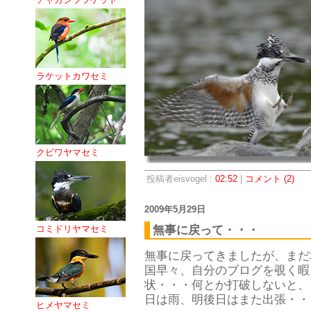
ラケットカワセミ
クビワヤマセミ
投稿者eisvogel :
02:52
|
コメント (2)
2009年5月29日
無事に戻って・・・
コミドリヤマセミ
無事に戻ってきましたが、まだ
国早々、自分のブログを覗く暇
状・・・何とか打破しないと、
日は雨、明後日はまた出張・・・
ヒメヤマセミ