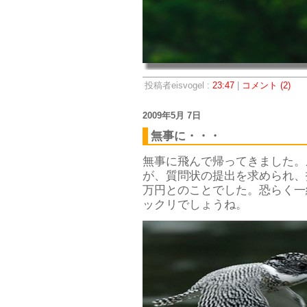
投稿者eisvogel :
23:47
|
コメント (2)
2009年5月 7日
無事に・・・
無事に飛んで帰ってきました。
が、質問状の提出を求められ、
万円とのことでした。恐らく一
ックリでしょうね。