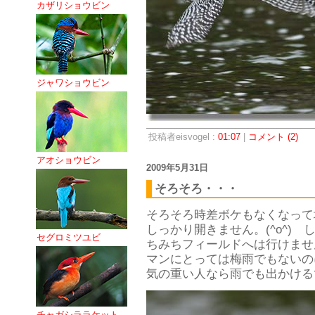
カザリショウビン
ジャワショウビン
投稿者eisvogel :
01:07
|
コメント (2)
アオショウビン
2009年5月31日
そろそろ・・・
そろそろ時差ボケもなくなって
しっかり開きません。(^o^)
セグロミツユビ
ちみちフィールドへは行けませ
マンにとっては梅雨でもないの
気の重い人なら雨でも出かけるで
チャガシララケット