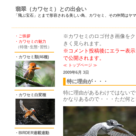
翡翠（カワセミ）との出会い
「飛ぶ宝石」とまで形容される美しい鳥、カワセミ、その仲間はヤ
※カワセミのロゴ付き画像をクリ
・ご挨拶
・カワセミの魅力
きく見られます。
（特徴･生態･習性）
※コメント投稿後にエラー表示
・カワセミ類(46種)
で公開されます。
≪
トップページ
≫
2009年6月 3日
特に理由が・・・
特に理由があるわけではないで
・カワセミ白変種
かなりあるので・・・ただ何と
・BIRDER連載連動