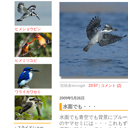
ヒメショウビン
ヒメミツユビ
投稿者eisvogel :
23:57
|
コメント (2)
ワライカワセミ
2009年5月26日
水面でも・・・
水面でも青空でも背景にブルー
のヤマセミには・・・これもず
・スライドショー