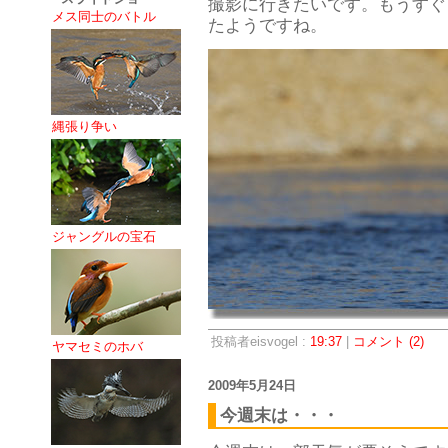
撮影に行きたいです。もうすぐ
メス同士のバトル
たようですね。
縄張り争い
ジャングルの宝石
投稿者eisvogel :
19:37
|
コメント (2)
ヤマセミのホバ
2009年5月24日
今週末は・・・