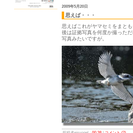
2009年5月20日
思えば・・・
思えばこれがヤマセミをまとも
後は証拠写真を何度か撮っただ
写真みたいですが。
投稿者eisvogel :
00:38
|
コメント (2)