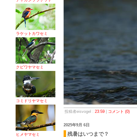
ラケットカワセミ
クビワヤマセミ
コミドリヤマセミ
投稿者eisvogel :
23:59
|
コメント (0)
2025年9月 6日
残暑はいつまで？
ヒメヤマセミ