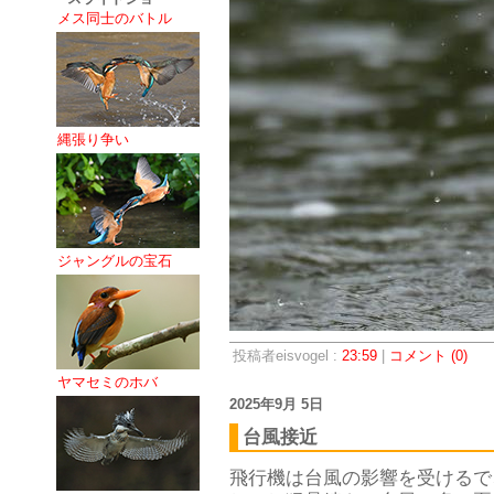
メス同士のバトル
縄張り争い
ジャングルの宝石
投稿者eisvogel :
23:59
|
コメント (0)
ヤマセミのホバ
2025年9月 5日
台風接近
飛行機は台風の影響を受けるで