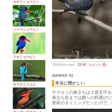
カザリショウビン
ジャワショウビン
アオショウビン
投稿者eisvogel :
23:59
|
コメント (0)
2025年9月 7日
本当に懐かしい
セグロミツユビ
ヤマセミの巣立ちは２度見守る
巣立ち前までは雛への餌運びに
禁前のタイミングだったので、
チャガシララケット