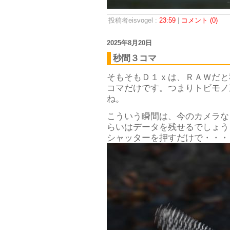
投稿者eisvogel :
23:59
|
コメント (0)
2025年8月20日
秒間３コマ
そもそもＤ１ｘは、ＲＡＷだと
コマだけです。つまりトビモノ
ね。
こういう瞬間は、今のカメラな
らいはデータを残せるでしょう
シャッターを押すだけで・・・