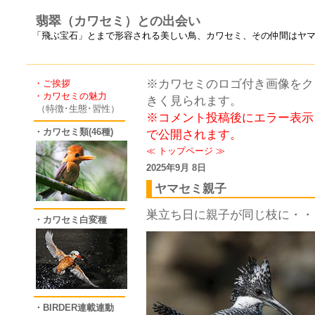
翡翠（カワセミ）との出会い
「飛ぶ宝石」とまで形容される美しい鳥、カワセミ、その仲間はヤ
※カワセミのロゴ付き画像をクリ
・ご挨拶
・カワセミの魅力
きく見られます。
（特徴･生態･習性）
※コメント投稿後にエラー表示
・カワセミ類(46種)
で公開されます。
≪
トップページ
≫
2025年9月 8日
ヤマセミ親子
巣立ち日に親子が同じ枝に・・
・カワセミ白変種
・BIRDER連載連動