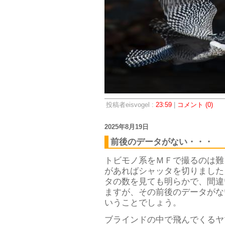
投稿者eisvogel :
23:59
|
コメント (0)
2025年8月19日
前後のデータがない・・・
トビモノ系をＭＦで撮るのは難
があればシャッタを切りました
タの数を見ても明らかで、間違
ますが、その前後のデータがな
いうことでしょう。
ブラインドの中で飛んでくるヤ