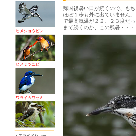
帰国後暑い日が続くので、もち
ほぼ１歩も外に出ていません。
で最高気温が２２、２３度だっ
まで続くのか、この残暑・・・
ヒメショウビン
ヒメミツユビ
ワライカワセミ
・スライドショー