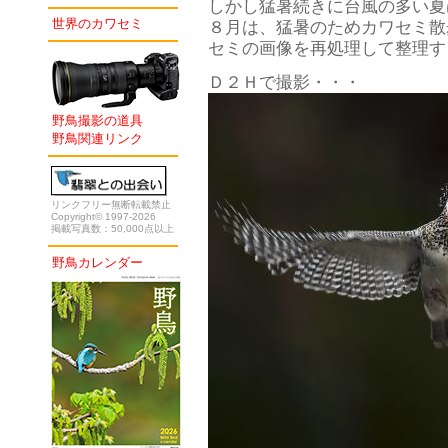
しかし猛暑続きに台風の多い夏
世界のカワセミ
８月は、猛暑のためカワセミ散
セミの画像を再処理して整理す
Ｄ２Ｈで撮影・・・
野鳥撮影の道具
野鳥関連リンク
リンクフリー無断転載禁止
Copyright© 1997-2026
掲載写真数：50,000点以上
野鳥カレンダー