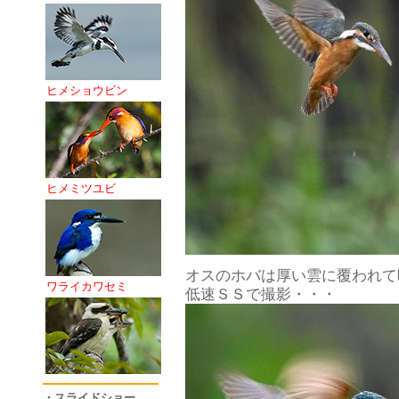
ヒメショウビン
ヒメミツユビ
オスのホバは厚い雲に覆われて
ワライカワセミ
低速ＳＳで撮影・・・
・スライドショー