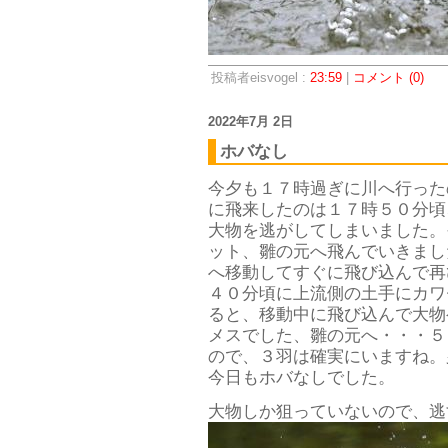
投稿者eisvogel :
23:59
|
コメント (0)
2022年7月 2日
ホバなし
今夕も１７時過ぎに川へ行った
に飛来したのは１７時５０分頃
大物を逃がしてしまいました。
ット、雛の元へ飛んでいきまし
へ移動してすぐに飛び込んで再
４０分頃に上流側の土手にカワ
ると、移動中に飛び込んで大物
メスでした、雛の元へ・・・５
ので、３羽は確実にいますね。
今日もホバなしでした。
大物しか狙っていないので、逃