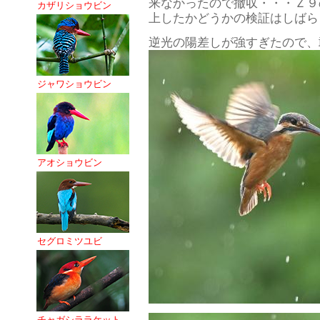
来なかったので撤収・・・Ｚ９
カザリショウビン
上したかどうかの検証はしばら
逆光の陽差しが強すぎたので、
ジャワショウビン
アオショウビン
セグロミツユビ
チャガシララケット