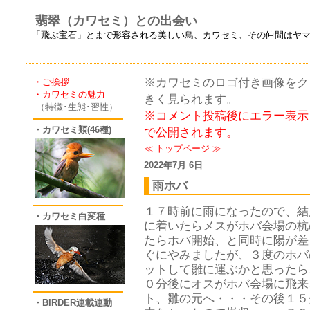
翡翠（カワセミ）との出会い
「飛ぶ宝石」とまで形容される美しい鳥、カワセミ、その仲間はヤ
※カワセミのロゴ付き画像をクリ
・ご挨拶
・カワセミの魅力
きく見られます。
（特徴･生態･習性）
※コメント投稿後にエラー表示
・カワセミ類(46種)
で公開されます。
≪
トップページ
≫
2022年7月 6日
雨ホバ
１７時前に雨になったので、結
・カワセミ白変種
に着いたらメスがホバ会場の杭
たらホバ開始、と同時に陽が差
ぐにやみましたが、３度のホバ
ットして雛に運ぶかと思ったら
０分後にオスがホバ会場に飛来
ト、雛の元へ・・・その後１５
・BIRDER連載連動