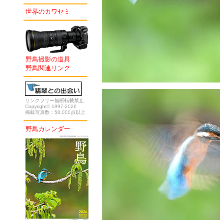
世界のカワセミ
野鳥撮影の道具
野鳥関連リンク
リンクフリー無断転載禁止
Copyright© 1997-2026
掲載写真数：50,000点以上
野鳥カレンダー