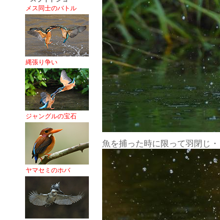
メス同士のバトル
縄張り争い
ジャングルの宝石
魚を捕った時に限って羽閉じ・
ヤマセミのホバ