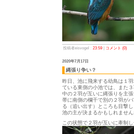
投稿者eisvogel :
23:59
|
コメント (0)
2020年7月17日
縄張り争い？
昨日、池に飛来する幼鳥は１羽
ている東側の小池では、また３
中の２羽が互いに縄張りを主張
帯に南側の欄干で別の２羽がバ
る（追い出す）ところも目撃し
池の主が決まるかもしれません
この状態で２羽が互いに牽制し