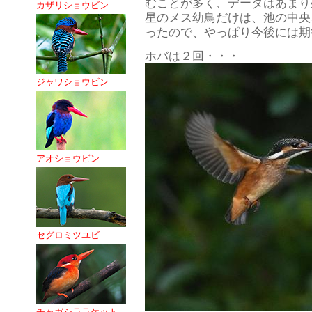
むことが多く、データはあまり
カザリショウビン
星のメス幼鳥だけは、池の中央
ったので、やっぱり今後には期
ホバは２回・・・
ジャワショウビン
アオショウビン
セグロミツユビ
チャガシララケット