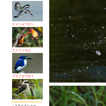
ヒメショウビン
ヒメミツユビ
ワライカワセミ
・スライドショー