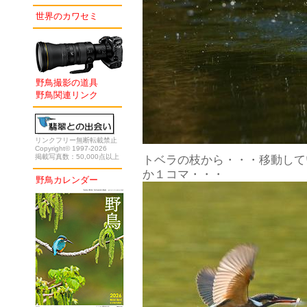
世界のカワセミ
野鳥撮影の道具
野鳥関連リンク
リンクフリー無断転載禁止
Copyright© 1997-2026
掲載写真数：50,000点以上
トベラの枝から・・・移動して
か１コマ・・・
野鳥カレンダー