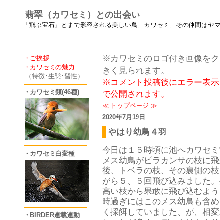
翡翠（カワセミ）との出会い
「飛ぶ宝石」とまで形容される美しい鳥、カワセミ、その仲間はヤ
※カワセミのロゴ付き画像をクリ
・ご挨拶
・カワセミの魅力
きく見られます。
（特徴･生態･習性）
※コメント投稿後にエラー表示
・カワセミ類(46種)
で公開されます。
≪
トップページ
≫
2020年7月19日
やはり幼鳥４羽
今日は１６時頃に池へカワセミ
・カワセミ白変種
メス幼鳥がピラカンサの枝に飛
後、トベラの枝、その裏側の枝
がら５、６回飛び込みました。
高い枝から果敢に飛び込むよう
時過ぎにはこのメス幼鳥も含め
く採餌していました、が、相変
・BIRDER連載連動