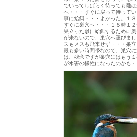
でいってしばらく待っても雛は
へ・・・すぐに戻って待ってい
事に給餌・・・よかった。１８
すぐに巣穴へ・・・１８時１２
巣立った雛に給餌するために奥
が来ないので、巣穴へ運びまし
スもメスも飛来せず・・・巣立
最も多い時間帯なので、巣穴に
は、残念ですが巣穴にはもう１
が水害の犠牲になったのかも・