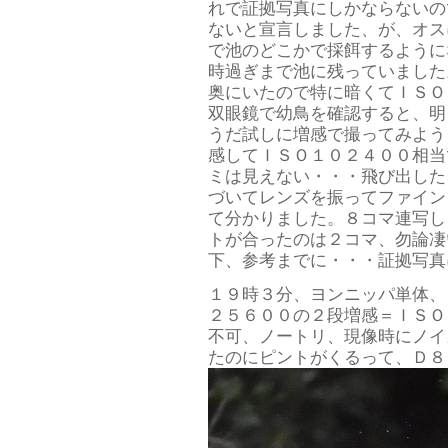
れで証拠写真にしかならないの
ないと宣言しました、が、オス
で池のどこかで採餌するように
時過ぎまで池に残っていました
奥にいたので特に暗くてＩＳＯ
双眼鏡で幼鳥を確認すると、明
うだ試しに増感で撮ってみよう
感してＩＳＯ１０２４００相当
ミは見えない・・・飛び出した
づいてレンズを振ってファイン
て分かりました。８コマ連写し
トが合ったのは２コマ、勿論凄
下、参考までに・・・証拠写真に
１９時３分、ヨンニッパ単体、
２５６００の２段増感＝ＩＳＯ
不可、ノートリ、現像時にノイ
たのにピントがくるって、Ｄ８