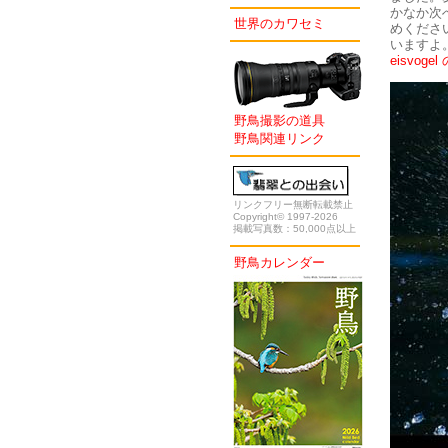
かなか次
世界のカワセミ
めくださ
いますよ
eisvoge
野鳥撮影の道具
野鳥関連リンク
リンクフリー無断転載禁止
Copyright© 1997-2026
掲載写真数：50,000点以上
野鳥カレンダー