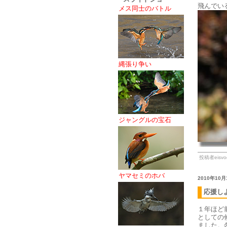
飛んでい
メス同士のバトル
縄張り争い
ジャングルの宝石
投稿者eisvog
ヤマセミのホバ
2010年10月
応援し
１年ほど
としての
ました。