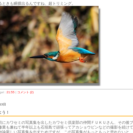
るときも瞬膜出るんですね、超トリミング。
el :
21:55
|
コメント (2)
13日
よう！
前にカワセミの写真集を出したカワセミ倶楽部の仲間ＦＵＫＵさん、その後
修業も兼ねて半年以上も石垣島で頑張ってアカショウビンなどの撮影を続け
勿論新しい写真集を出すためですが、この写真集がもっともっと売れないと