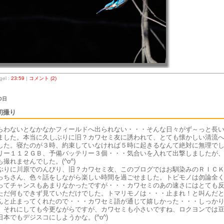
el :
23:59
|
コメント (2)
0日
初撮り
らわないとなかなかフィールドへ出られない・・・そんな日々がず～っと長
ました。本当に久しぶりに旧？カワセミ友に誘われて、とても懐かしい清流
した。寝たのが３時、約束していなければ５時に起きるなんて絶対に無理で
リー１１２ＧＢ、予備バッテリー３個・・・気合いを入れて出撃しましたが
撮れませんでした。(^o^)
ぶりに川原でのんびり、旧？カワセミ友、このブログではお馴染みのＲＩＣ
っちさん、色々話をしながら楽しい時間を過ごせました。トビモノは勿論全
ってチャンスもあまりなかったですが・・・カワセミのあの速さにはとても
ただ何もできず見ていただけでした。トマリモノは・・・止まれ！と叫んだ
んと止まってくれたので・・・カワセミ語が通じて嬉しかった・・・しっか
。それにしても今更ながらですが、カワセミも小さいですね、ロクヨンでは
本でもデジスコにしようかな。(^o^)