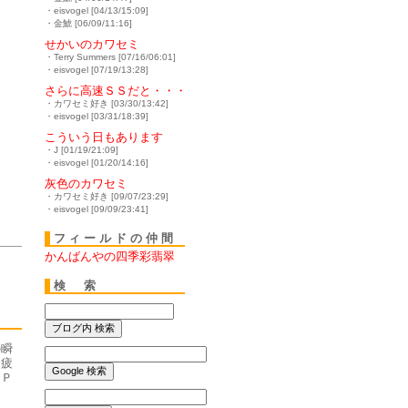
・eisvogel [04/13/15:09]
・金鯱 [06/09/11:16]
せかいのカワセミ
・Terry Summers [07/16/06:01]
・eisvogel [07/19/13:28]
さらに高速ＳＳだと・・・
・カワセミ好き [03/30/13:42]
・eisvogel [03/31/18:39]
こういう日もあります
・J [01/19/21:09]
・eisvogel [01/20/14:16]
灰色のカワセミ
・カワセミ好き [09/07/23:29]
・eisvogel [09/09/23:41]
フィールドの仲間
かんばんやの四季彩翡翠
検 索
の瞬
、疲
ーＰ