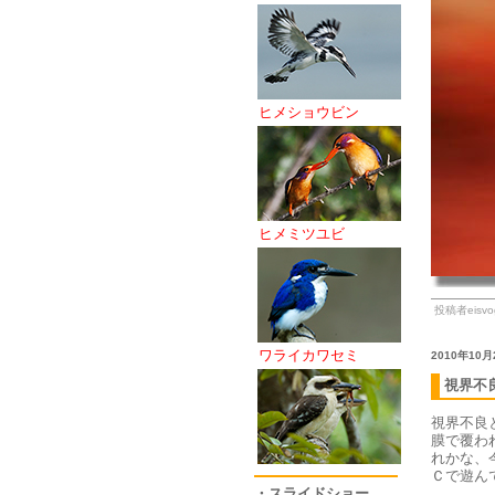
ヒメショウビン
ヒメミツユビ
投稿者eisvog
ワライカワセミ
2010年10月
視界不
視界不良
膜で覆わ
れかな、
Ｃで遊ん
・スライドショー