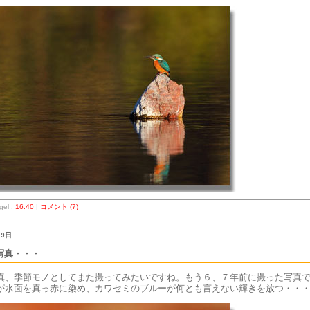
el :
16:40
|
コメント (7)
 9日
写真・・・
真、季節モノとしてまた撮ってみたいですね。もう６、７年前に撮った写真
が水面を真っ赤に染め、カワセミのブルーが何とも言えない輝きを放つ・・