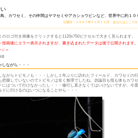
会い
い鳥、カワセミ、その仲間はヤマセミやアカショウビンなど、世界中に約１０
公開日：１９９７年１１月１１日 あなたはここで
ミのロゴ付き画像をクリックすると1120x750ピクセルで大きく見られます。
ト投稿後にエラー表示されますが、書き込まれたデータは後で公開されます
ージ
≫
2日
かしながら・・・
しながらトビモノも・・・しかし１年ぶりに訪れたフィールド、カワセミの
も把握していないのでトビモノは全く無理でしたね。勿論目も指も体もカワ
ドにはついて行けなかったし・・・修行し直さなくてはいけないですが、今
ルドに行けるのはいつになることやら・・・