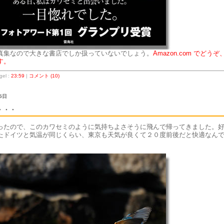
真集なので大きな書店でしか扱っていないでしょう。
Amazon.com でどうぞ
す。
el :
23:59
|
コメント (10)
5日
・・・
ったので、このカワセミのように気持ちよさそうに飛んで帰ってきました。
たドイツと気温が同じくらい、東京も天気が良くて２０度前後だと快適なん