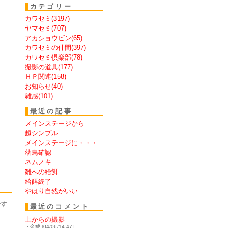
カテゴリー
カワセミ(3197)
ヤマセミ(707)
アカショウビン(65)
カワセミの仲間(397)
カワセミ倶楽部(78)
撮影の道具(177)
ＨＰ関連(158)
お知らせ(40)
雑感(101)
最近の記事
メインステージから
超シンプル
メインステージに・・・
幼鳥確認
ネムノキ
雛への給餌
給餌終了
やはり自然がいい
です
最近のコメント
・
上からの撮影
・金鯱 [04/06/14:47]