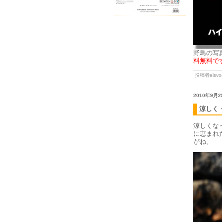
野鳥の写
料無料で
投稿者eisvog
2010年9月2
涼しく
涼しくな
に恵まれ
がね。