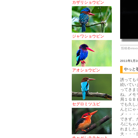
カザリショウビン
ジャワショウビン
投稿者eisvog
2011年1月1
やっと
アオショウビン
誘っても
続いてい
ってきま
ね。メモ
局１ＧＢも
セグロミツユビ
でも久し
んとにゃ
メ・・・
できず、
ろにちゃ
れました
大・・・日
チャガシララケット