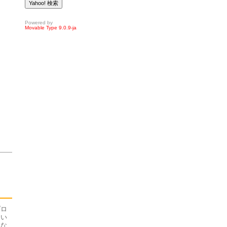
Powered by
Movable Type 9.0.9-ja
プロ
てい
、な