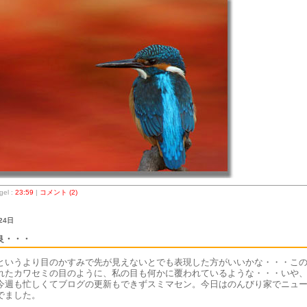
el :
23:59
|
コメント (2)
24日
良・・・
というより目のかすみで先が見えないとでも表現した方がいいかな・・・こ
れたカワセミの目のように、私の目も何かに覆われているような・・・いや
今週も忙しくてブログの更新もできずスミマセン。今日はのんびり家でニュ
でました。