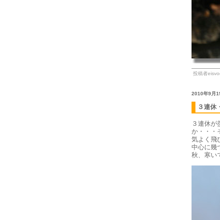
投稿者eisvog
2010年9月1
３連休
３連休が
か・・・
気よく飛
中心に幾
秋、寒い