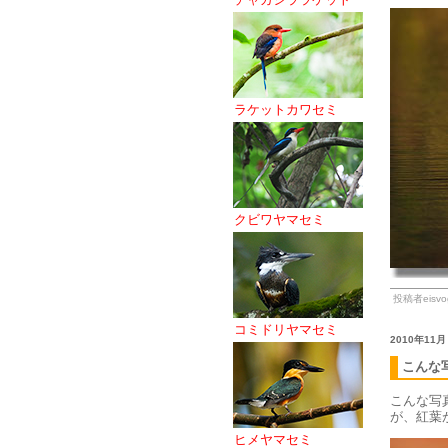
ラケットカワセミ
クビワヤマセミ
投稿者eisvog
コミドリヤマセミ
2010年11月
こんな
こんな写
が、紅葉
ヒメヤマセミ