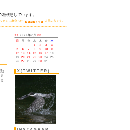
０種棲息しています。
カワセミに出会った
人目の方です。
。
行動
X(TWITTER)
セミ
度ま
INSTAGRAM