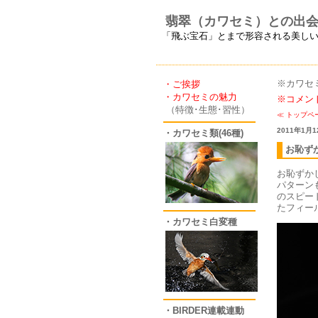
翡翠（カワセミ）との出
「飛ぶ宝石」とまで形容される美し
※カワセ
・ご挨拶
・カワセミの魅力
※コメン
（特徴･生態･習性）
≪
トップペ
2011年1月1
・カワセミ類(46種)
お恥ず
お恥ずか
パターン
のスピー
たフィー
・カワセミ白変種
・BIRDER連載連動