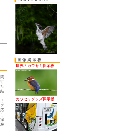
画像掲示板
世界のカワセミ掲示板
い間
へ行
した
、結
カワセミグッズ掲示板
Ｋさ
くダ
反応
とこ
り撮
豆粒