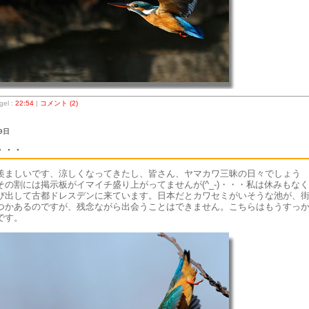
el :
22:54
|
コメント (2)
9日
・・・
羨ましいです、涼しくなってきたし、皆さん、ヤマカワ三昧の日々でしょう
その割には掲示板がイマイチ盛り上がってませんが(^_-)・・・私は休みもな
び出して古都ドレスデンに来ています。日本だとカワセミがいそうな池が、
つかあるのですが、残念ながら出会うことはできません。こちらはもうすっ
です。