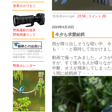
世界のカワセミ
投稿者eisvogel :
23:59
|
コメント (0)
2024年4月18日
野鳥撮影の道具
今夕も求愛給餌
野鳥関連リンク
雨が降り出しそうな暗い中、今
も・・・と期待して出かけまし
リンクフリー無断転載禁止
Copyright© 1997-2026
動画で撮ってみました。メスが
掲載写真数：50,000点以上
すが、すぐ後ろを人が喋りなが
野鳥カレンダー
中断、オスが飛来してしまった
う間に給餌終了・・・