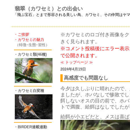
翡翠（カワセミ）との出会い
「飛ぶ宝石」とまで形容される美しい鳥、カワセミ、その仲間はヤ
※カワセミのロゴ付き画像をクリ
・ご挨拶
・カワセミの魅力
きく見られます。
（特徴･生態･習性）
※コメント投稿後にエラー表示
・カワセミ類(46種)
で公開されます。
≪
トップページ
≫
2024年4月19日
高感度でも問題なし
今夕は久しぶりに晴れたので、
・カワセミ白変種
ましたが、ホバなしで惨敗でし
餌しないオスの目の前で、ホバ
トで満腹、給餌はなしでしたが
給餌が小エビだと、メスは喜ば
・BIRDER連載連動