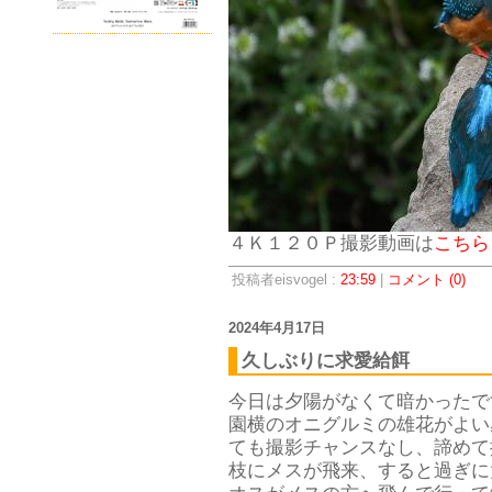
４Ｋ１２０Ｐ撮影動画は
こちら
投稿者eisvogel :
23:59
|
コメント (0)
2024年4月17日
久しぶりに求愛給餌
今日は夕陽がなくて暗かったで
園横のオニグルミの雄花がよい
ても撮影チャンスなし、諦めて
枝にメスが飛来、すると過ぎに