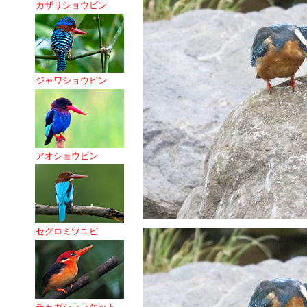
カザリショウビン
ジャワショウビン
アオショウビン
セグロミツユビ
チャガシララケット