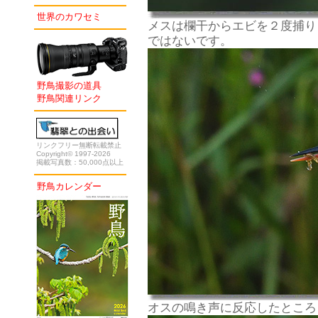
世界のカワセミ
メスは欄干からエビを２度捕り
ではないです。
野鳥撮影の道具
野鳥関連リンク
リンクフリー無断転載禁止
Copyright© 1997-2026
掲載写真数：50,000点以上
野鳥カレンダー
オスの鳴き声に反応したところ