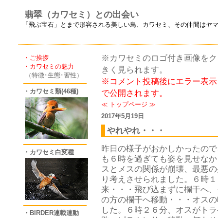
翡翠（カワセミ）との出会い
「飛ぶ宝石」とまで形容される美しい鳥、カワセミ、その仲間はヤ
※カワセミのロゴ付き画像をクリ
・ご挨拶
・カワセミの魅力
きく見られます。
（特徴･生態･習性）
※コメント投稿後にエラー表示
・カワセミ類(46種)
で公開されます。
≪
トップページ
≫
2017年5月19日
やれやれ・・・
昨日の様子がおかしかったので
・カワセミ白変種
も６時を過ぎても姿を見せなか
スとメスの関係が崩壊、最悪の
り考えさせられました。６時１
来・・・飛び込まずに欄干へ、
の方の欄干へ移動・・・オスの
した。６時２６分、オスがトラ
・BIRDER連載連動