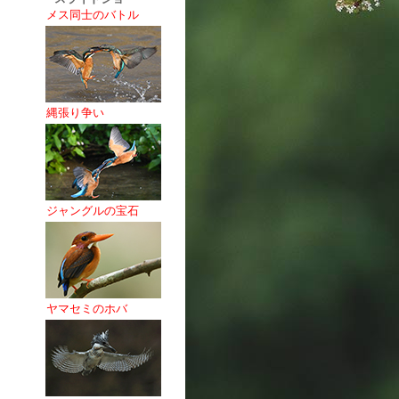
メス同士のバトル
縄張り争い
ジャングルの宝石
ヤマセミのホバ