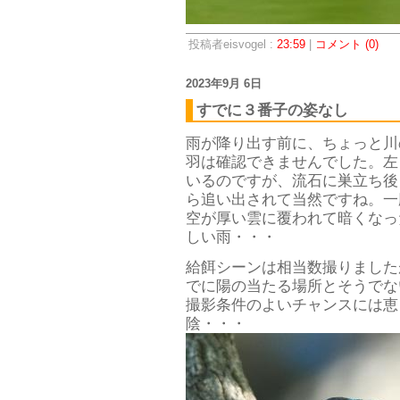
投稿者eisvogel :
23:59
|
コメント (0)
2023年9月 6日
すでに３番子の姿なし
雨が降り出す前に、ちょっと川
羽は確認できませんでした。左
いるのですが、流石に巣立ち後
ら追い出されて当然ですね。一
空が厚い雲に覆われて暗くなっ
しい雨・・・
給餌シーンは相当数撮りました
でに陽の当たる場所とそうでな
撮影条件のよいチャンスには恵
陰・・・