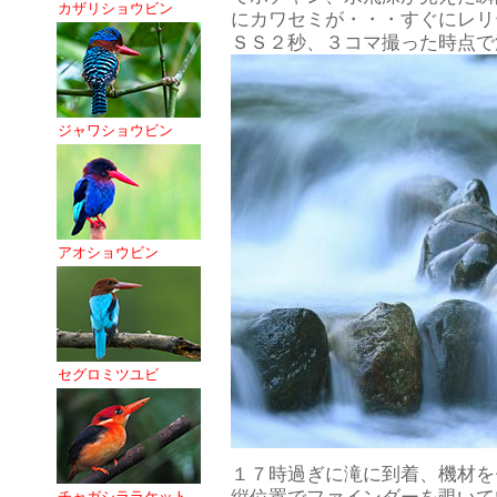
カザリショウビン
にカワセミが・・・すぐにレリ
ＳＳ２秒、３コマ撮った時点で
ジャワショウビン
アオショウビン
セグロミツユビ
１７時過ぎに滝に到着、機材を
チャガシララケット