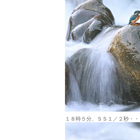
１８時５分、ＳＳ１／２秒・・