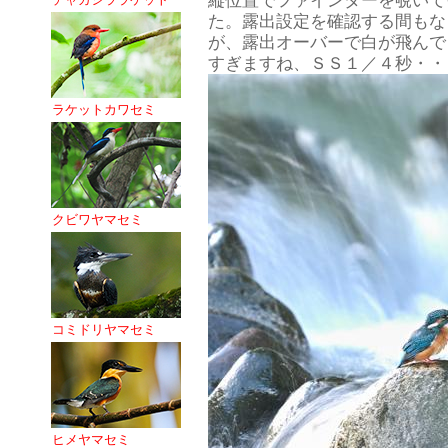
縦位置でファインダーを覗いて
た。露出設定を確認する間もな
が、露出オーバーで白が飛んで
すぎますね、ＳＳ１／４秒・・
ラケットカワセミ
クビワヤマセミ
コミドリヤマセミ
ヒメヤマセミ