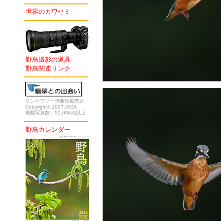
世界のカワセミ
野鳥撮影の道具
野鳥関連リンク
リンクフリー無断転載禁止
Copyright© 1997-2026
掲載写真数：50,000点以上
野鳥カレンダー