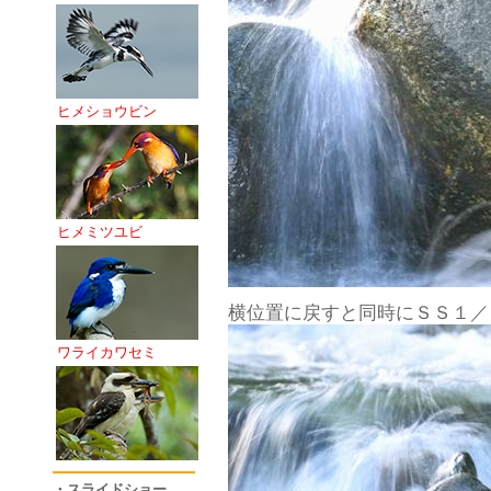
ヒメショウビン
ヒメミツユビ
横位置に戻すと同時にＳＳ１／
ワライカワセミ
・スライドショー