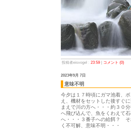
投稿者eisvogel :
23:59
|
コメント (0)
2023年9月 7日
意味不明
今夕は１７時頃にガマ池着、ボ
え、機材をセットした後すぐに
まえで川の方へ・・・約３０分
へ飛び込んで、魚をくわえて石
へ・・・３番子への給餌？ そ
く不可解、意味不明・・・