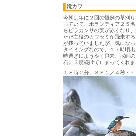
滝カワ
今朝は年に２回の恒例の草刈り
っていて、ボランティア２５名
らピラカンサの実が赤くなり、
ただ主役のカワセミが飛来する
が残っていましたが、気になっ
タイミングなので、１７時頃出
時過ぎにようやく飛来、採餌の
石に３度続けて止まってくれま
１８時２分、ＳＳ１／４秒・・