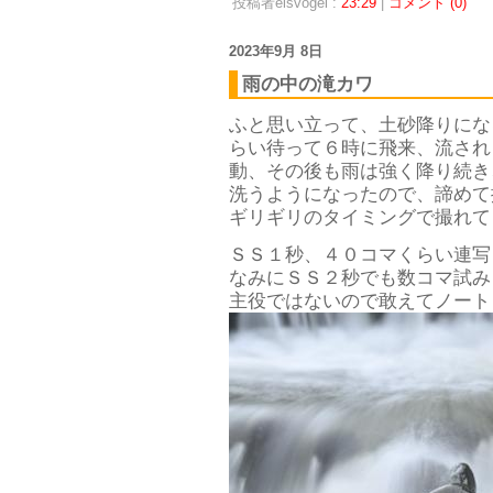
投稿者eisvogel :
23:29
|
コメント (0)
2023年9月 8日
雨の中の滝カワ
ふと思い立って、土砂降りにな
らい待って６時に飛来、流され
動、その後も雨は強く降り続き
洗うようになったので、諦めて
ギリギリのタイミングで撮れて
ＳＳ１秒、４０コマくらい連写
なみにＳＳ２秒でも数コマ試み
主役ではないので敢えてノート