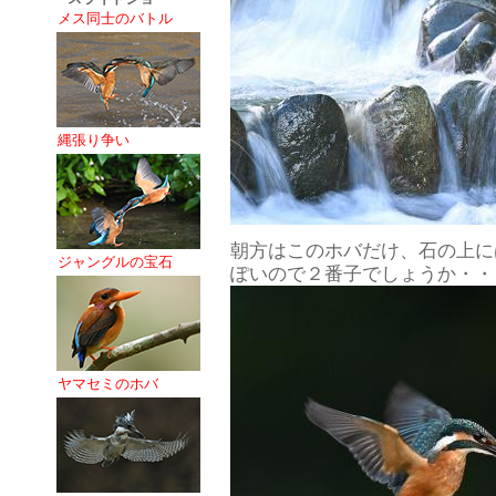
メス同士のバトル
縄張り争い
朝方はこのホバだけ、石の上に
ジャングルの宝石
ぽいので２番子でしょうか・・
ヤマセミのホバ