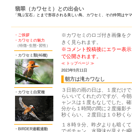
翡翠（カワセミ）との出会い
「飛ぶ宝石」とまで形容される美しい鳥、カワセミ、その仲間はヤ
※カワセミのロゴ付き画像をクリ
・ご挨拶
・カワセミの魅力
きく見られます。
（特徴･生態･習性）
※コメント投稿後にエラー表示
・カワセミ類(46種)
で公開されます。
≪
トップページ
≫
2023年9月11日
朝方は滝カワなし
３日前の雨の日は、１度だけで
・カワセミ白変種
らいいてくれたのですが、今朝
ャンスは１度もなしでした。確
分から１時間の間に２度撮影チ
秒くらい、２度目は１０秒くら
１８時９分、昨夕よりも暗くて
・BIRDER連載連動
でポチャン、水飛沫が見えた瞬